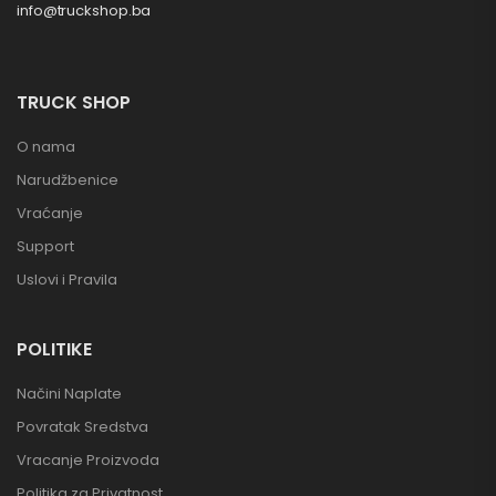
info@truckshop.ba
TRUCK SHOP
O nama
Narudžbenice
Vraćanje
Support
Uslovi i Pravila
POLITIKE
Načini Naplate
Povratak Sredstva
Vracanje Proizvoda
Politika za Privatnost