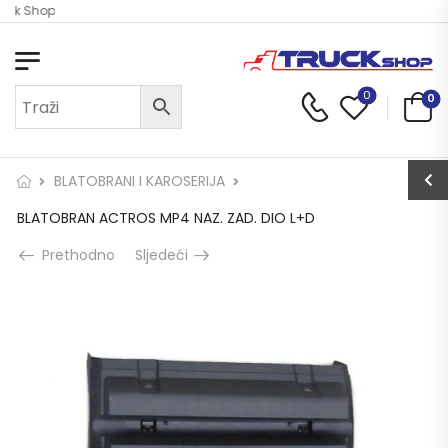
uck Shop
0
0
BLATOBRANI I KAROSERIJA
BLATOBRAN ACTROS MP4 NAZ. ZAD. DIO L+D
Prethodno
Sljedeći