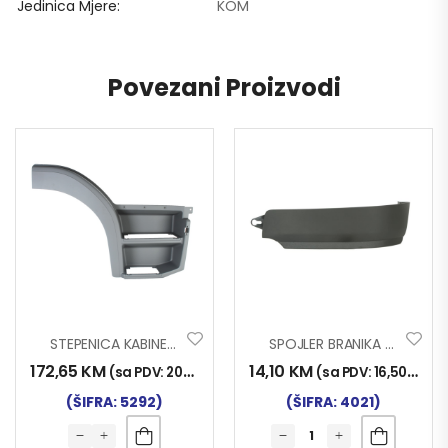
Jedinica Mjere
KOM
Povezani Proizvodi
STEPENICA KABINE ATEGO DESNA SA DVA GAZIŠTA
SPOJLER BRANIKA MAN TGS TKZ. GOLUB LIJ
172,65
KM
14,10
KM
(sa PDV:
202,00
KM
)
(sa PDV:
16,50
KM
)
(ŠIFRA: 5292)
(ŠIFRA: 4021)