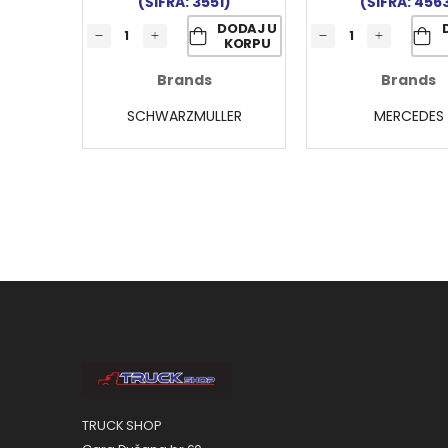
(ŠIFRA: 3551)
(ŠIFRA: 456
DODAJ U
KORPU
Brands
Brands
SCHWARZMULLER
MERCEDES
TRUCK SHOP