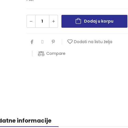
Dodaj u korpu
Dodati na listu želja
Compare
atne informacije