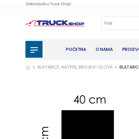
Dobrodošli u Truck Shop
POČETNA
O NAMA
PROIZV
BLATARICE, NATPISI, BROJEVI I SLOVA
BLATARI