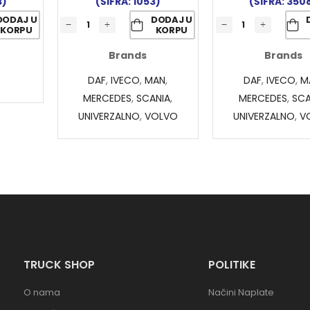
3)
(ŠIFRA: 1053)
(ŠIFRA: 350
DODAJ U
DODAJ U
KORPU
KORPU
Brands
Brands
DAF
,
IVECO
,
MAN
,
DAF
,
IVECO
,
M
MERCEDES
,
SCANIA
,
MERCEDES
,
SCA
UNIVERZALNO
,
VOLVO
UNIVERZALNO
,
V
TRUCK SHOP
POLITIKE
O nama
Načini Naplate