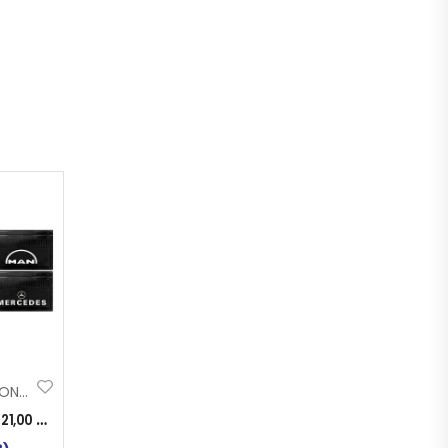
BLATARICE KAMION TIPSKE ORG
:
21,00
KM
)