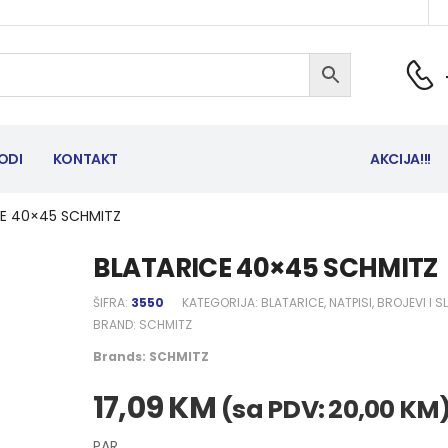
ODI
KONTAKT
AKCIJA!!!
CE 40×45 SCHMITZ
BLATARICE 40×45 SCHMITZ
ŠIFRA:
3550
KATEGORIJA:
BLATARICE, NATPISI, BROJEVI I 
BRAND:
SCHMITZ
Brands:
SCHMITZ
17,09
KM
(sa PDV:
20,00
KM
PAR