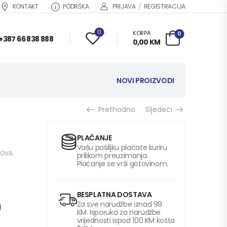
KONTAKT
PODRŠKA
PRIJAVA
/
REGISTRACIJA
0
KORPA:
0
+387 66 838 888
0,00
KM
NOVI PROIZVODI
Prethodno
Sljedeći
PLAĆANJE
Vašu pošiljku plaćate kuriru
SLOVA
prilikom preuzimanja.
Plaćanje se vrši gotovinom.
BESPLATNA DOSTAVA
)
Za sve narudžbe iznad 99
KM. Isporuka za narudžbe
vrijednosti ispod 100 KM košta