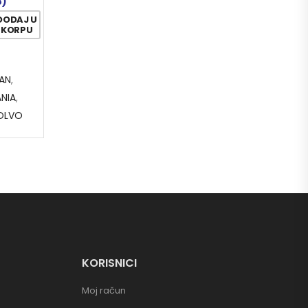
8)
DODAJ U
KORPU
AN
,
NIA
,
OLVO
KORISNICI
Moj račun