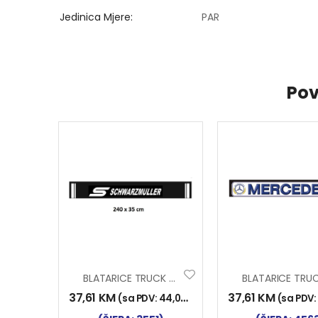
Jedinica Mjere
PAR
Pov
BLATARICE TRUCK ŠLEPA SCHWARZMÜLLER
37,61
KM
37,61
KM
(sa PDV:
44,00
KM
)
(sa PDV