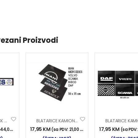
ezani Proizvodi
BLATARICE TRUCK ŠLEPA MERCEDES
BLATARICE KAMION TR
17,95
KM
17,95
KM
:
44,00
KM
)
(sa PDV:
21,00
KM
)
(sa PDV