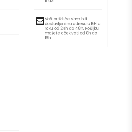
11 KM.
Vaši artikli će Vam biti
dostavljeni na adresu u BiH u
roku od 24h do 48h. Pošiljku
možete očekivati od 8h do
16h.