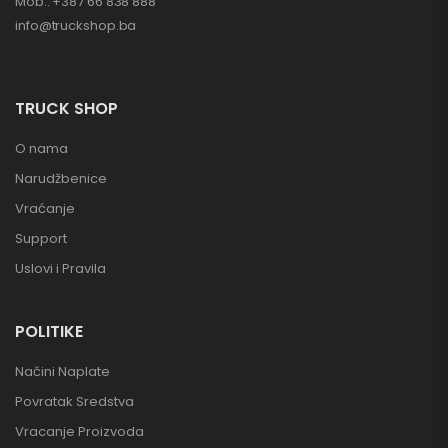
Mob.: +387 66 838 888
info@truckshop.ba
TRUCK SHOP
O nama
Narudžbenice
Vraćanje
Support
Uslovi i Pravila
POLITIKE
Načini Naplate
Povratak Sredstva
Vracanje Proizvoda