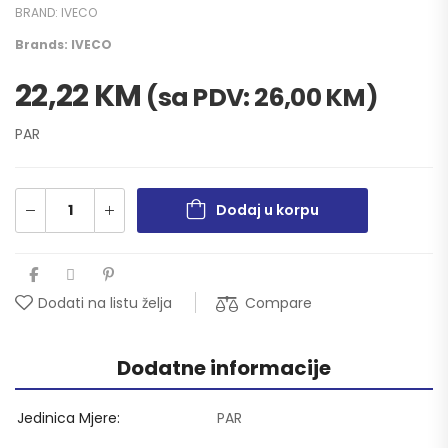
BRAND:
IVECO
Brands:
IVECO
22,22
KM
(sa PDV:
26,00
KM
)
PAR
Dodaj u korpu
Compare
Dodati na listu želja
Dodatne informacije
Jedinica Mjere
PAR