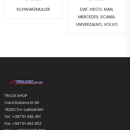
SCHWARZMULLER
DAF
,
IVECO
,
MAN
,
MERCEDES
,
SCANIA
,
UNIVERZALNO
,
VOLVO
TRUCK SHOP
Cara Dušana br.60
78252 Trn-Laktaši BiH
Tel.: +387 51 492 451
Fax: +387 51 492 452