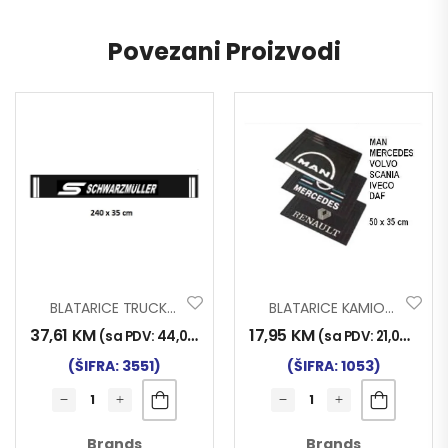
Povezani Proizvodi
BLATARICE TRUCK ŠLEPA SCHWARZMÜLLER
BLATARICE KAMION TR
37,61
KM
17,95
KM
(sa PDV:
44,00
KM
)
(sa PDV:
21,00
KM
)
(ŠIFRA: 3551)
(ŠIFRA: 1053)
Brands
Brands