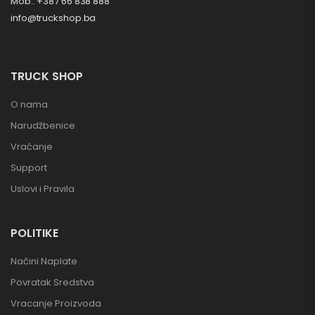
Mob.: +387 66 838 888
info@truckshop.ba
TRUCK SHOP
O nama
Narudžbenice
Vraćanje
Support
Uslovi i Pravila
POLITIKE
Načini Naplate
Povratak Sredstva
Vracanje Proizvoda