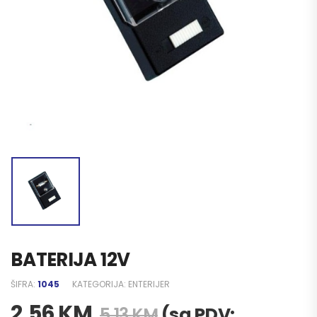
BATERIJA 12V
ŠIFRA:
1045
KATEGORIJA:
ENTERIJER
2,56
KM
(sa PDV:
5,13
KM