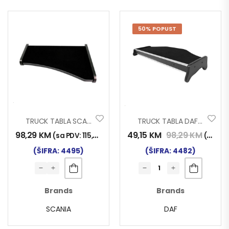
50% POPUST
TRUCK TABLA SCANIA L SERIE 4 95>04
TRUCK TABLA DAF XF95 01>07
98,29
KM
49,15
KM
98,29
KM
(sa PDV:
115,00
KM
)
(sa PDV:
(ŠIFRA: 4495)
(ŠIFRA: 4482)
Brands
Brands
SCANIA
DAF