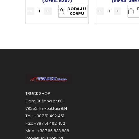
(ŠIFRA: 5397)
(ŠIFRA: 399
DODAJ U
KORPU
TRUCK SHOP
Cara Dušana br.60
78252 Trn-Laktaši BiH
Tel.: +387 51 492 451
Fax: +387 51 492 452
Mob.: +387 66 838 888
info@truckshop.ba