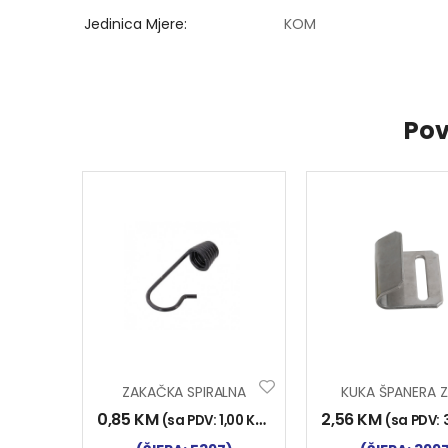
Jedinica Mjere
KOM
Pov
ZAKAČKA SPIRALNA
0,85
KM
2,56
KM
(sa PDV:
1,00
KM
)
(sa PDV: