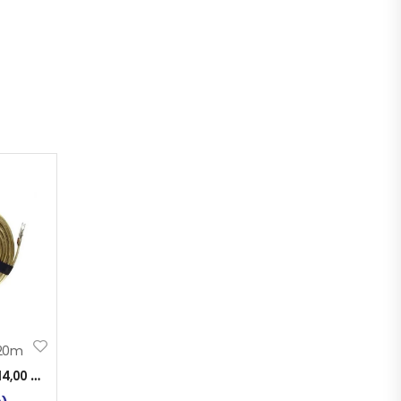
 20m
14,00
KM
)