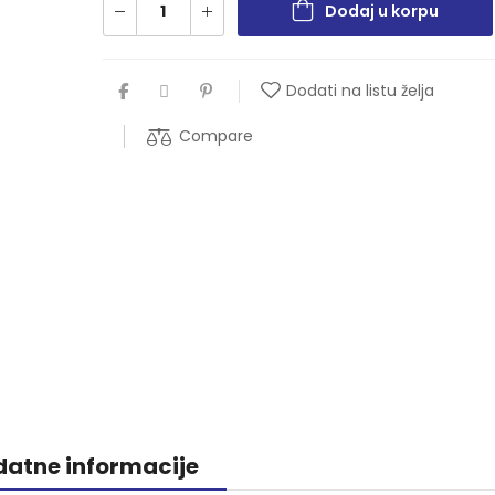
Dodaj u korpu
Dodati na listu želja
Compare
atne informacije