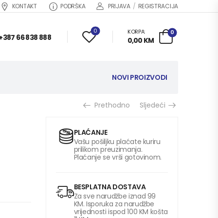
KONTAKT
PODRŠKA
PRIJAVA
/
REGISTRACIJA
0
KORPA:
0
+387 66 838 888
0,00
KM
NOVI PROIZVODI
Prethodno
Sljedeći
PLAĆANJE
Vašu pošiljku plaćate kuriru
prilikom preuzimanja.
Plaćanje se vrši gotovinom.
BESPLATNA DOSTAVA
Za sve narudžbe iznad 99
KM. Isporuka za narudžbe
vrijednosti ispod 100 KM košta