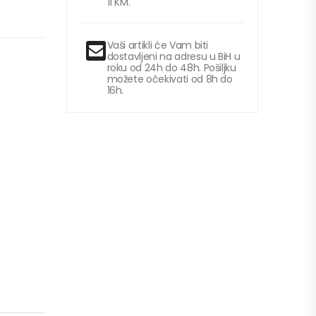
11 KM.
Vaši artikli će Vam biti
dostavljeni na adresu u BiH u
roku od 24h do 48h. Pošiljku
možete očekivati od 8h do
16h.