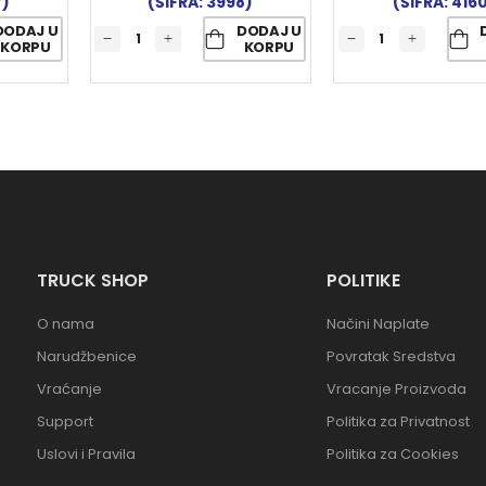
7)
(ŠIFRA: 3998)
(ŠIFRA: 416
DODAJ U
DODAJ U
KORPU
KORPU
TRUCK SHOP
POLITIKE
O nama
Načini Naplate
Narudžbenice
Povratak Sredstva
Vraćanje
Vracanje Proizvoda
Support
Politika za Privatnost
Uslovi i Pravila
Politika za Cookies