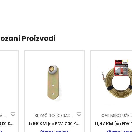
ezani Proizvodi
KUKA ŠPANERA ZA CERADU
KLIZAČ ROL CERADE Y-47
CARINSKO UŽE
5,98
KM
11,97
KM
3,00
KM
)
(sa PDV:
7,00
KM
)
(sa PDV: