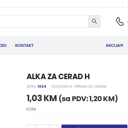
ODI
KONTAKT
AKCIJA!!!
ALKA ZA CERAD H
ŠIFRA:
1024
KATEGORIJA:
OPREMA ZA CERADE
1,03
KM
(sa PDV:
1,20
KM
)
KOM