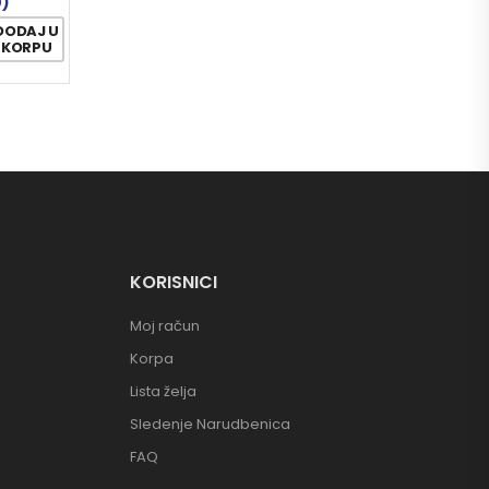
0)
DODAJ U
KORPU
KORISNICI
Moj račun
Korpa
Lista želja
Sledenje Narudbenica
FAQ