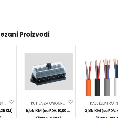
ezani Proizvodi
STOPICA FI4 TS2424
KUTIJA ZA OSIGURAČE 6/1
8,55
KM
3,85
KM
,25
KM
)
(sa PDV:
10,00
KM
)
(sa PDV: