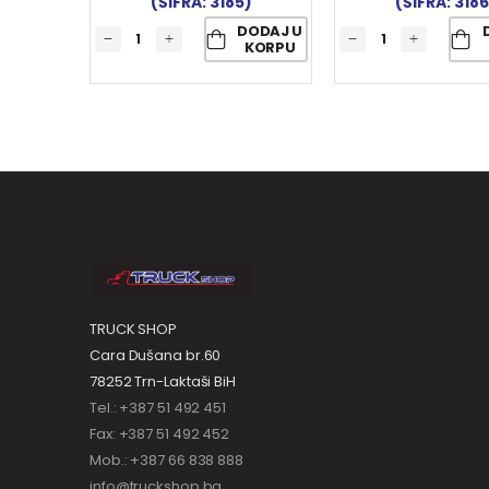
(ŠIFRA: 3185)
(ŠIFRA: 3186
DODAJ U
KORPU
TRUCK SHOP
Cara Dušana br.60
78252 Trn-Laktaši BiH
Tel.: +387 51 492 451
Fax: +387 51 492 452
Mob.: +387 66 838 888
info@truckshop.ba