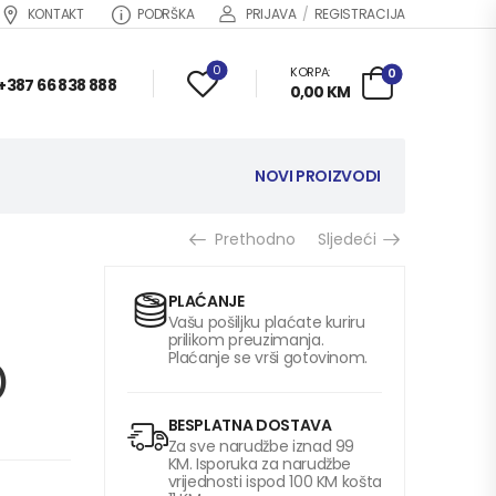
KONTAKT
PODRŠKA
PRIJAVA
/
REGISTRACIJA
0
KORPA:
0
+387 66 838 888
0,00
KM
NOVI PROIZVODI
Prethodno
Sljedeći
PLAĆANJE
Vašu pošiljku plaćate kuriru
prilikom preuzimanja.
Plaćanje se vrši gotovinom.
)
BESPLATNA DOSTAVA
Za sve narudžbe iznad 99
KM. Isporuka za narudžbe
vrijednosti ispod 100 KM košta