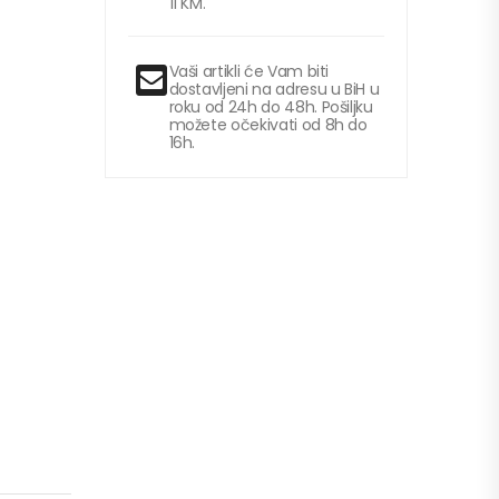
11 KM.
Vaši artikli će Vam biti
dostavljeni na adresu u BiH u
roku od 24h do 48h. Pošiljku
možete očekivati od 8h do
16h.