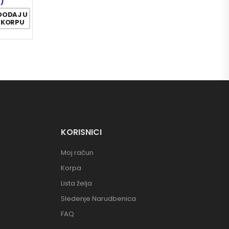
4)
DODAJ U
KORPU
KORISNICI
Moj račun
Korpa
Lista želja
Sledenje Narudbenica
FAQ