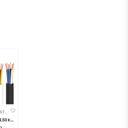
KABL ELEKTRO INST. 5×1.50
4,50
KM
)