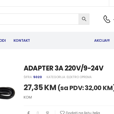
ODI
KONTAKT
AKCIJA!!!
ADAPTER 3A 220V/9-24V
ŠIFRA:
5020
KATEGORIJA:
ELEKTRO OPREMA
27,35
KM
(sa PDV:
32,00
KM
KOM
Dodati na listu želja