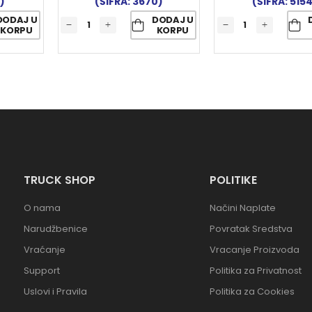
)
(ŠIFRA: 3670)
(ŠIFRA: 515
DODAJ U
DODAJ U
KORPU
KORPU
TRUCK SHOP
POLITIKE
O nama
Načini Naplate
Narudžbenice
Povratak Sredstva
Vraćanje
Vracanje Proizvoda
Support
Politika za Privatnost
Uslovi i Pravila
Politika za Cookies