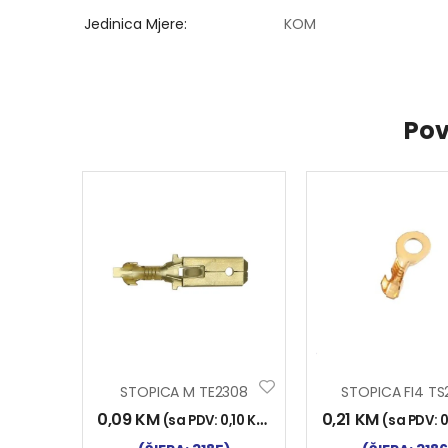
Jedinica Mjere
KOM
Pov
STOPICA M TE2308
0,09
KM
0,21
KM
(sa PDV:
0,10
KM
)
(sa PDV:
0