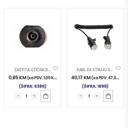
ZAŠTITA UTIČNICE GUMENA EURO
KABL ZA STRUJU S-TYPE
0,85
KM
40,17
KM
(sa PDV:
1,00
KM
)
(sa PDV:
47,00
KM
)
(ŠIFRA: 5385)
(ŠIFRA: 1899)