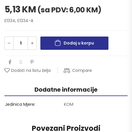
5,13
KM
(sa PDV:
6,00
KM
)
E1334, E1334-A
Dodaj u korpu
Compare
Dodati na listu želja
Dodatne informacije
Jedinica Mjere
KOM
Povezani Proizvodi