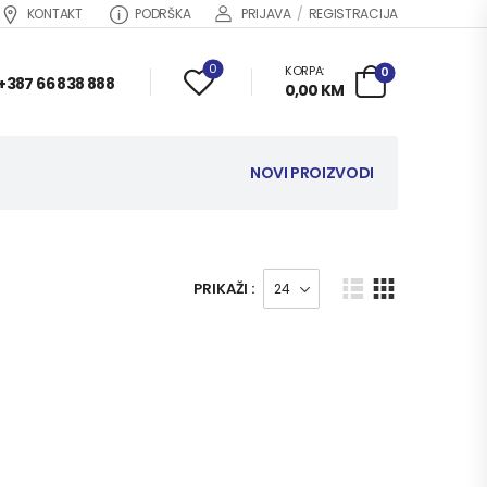
KONTAKT
PODRŠKA
PRIJAVA
/
REGISTRACIJA
0
KORPA:
0
+387 66 838 888
0,00
KM
NOVI PROIZVODI
PRIKAŽI :