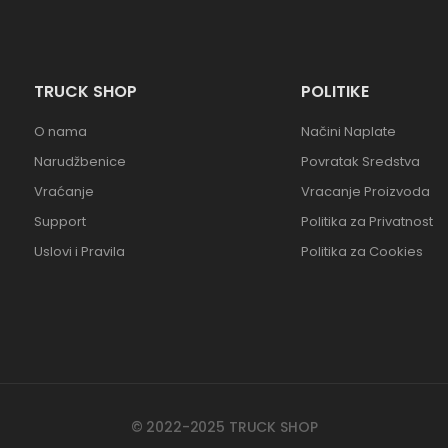
TRUCK SHOP
POLITIKE
O nama
Načini Naplate
Narudžbenice
Povratak Sredstva
Vraćanje
Vracanje Proizvoda
Support
Politika za Privatnost
Uslovi i Pravila
Politika za Cookies
© 2022-2025 TRUCK SHOP