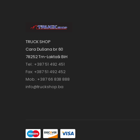
TRUCK SHOP
Cara Dušana br.60
78252 Trn-Laktaši BiH
Tel.: +387 51 492 451
Fax: +387 51 492 452
Mob.: +387 66 838 888
info@truckshop.ba