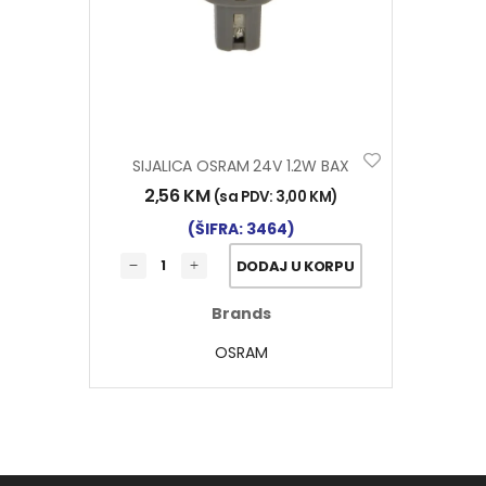
SIJALICA OSRAM 24V 1.2W BAX
2,56
KM
(sa PDV:
3,00
KM
)
(ŠIFRA: 3464)
DODAJ U KORPU
Brands
OSRAM