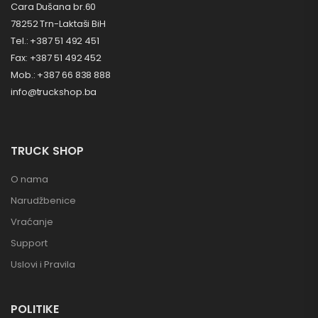
Cara Dušana br.60
78252 Trn-Laktaši BiH
Tel.: +387 51 492 451
Fax: +387 51 492 452
Mob.: +387 66 838 888
info@truckshop.ba
TRUCK SHOP
O nama
Narudžbenice
Vraćanje
Support
Uslovi i Pravila
POLITIKE