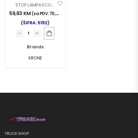
STOP LAMPA ECOPOINT II DESNA
59,83
KM
(sa PDV:
70,00
KM
)
(ŠIFRA: 5192)
Brands
KRONE
TRUCK SHOP