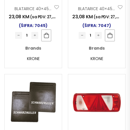
BLATARICE 40×45 KRONE 3D
BLATARICE 40×45 SCHWARZMÜLLER 3D
23,08
KM
23,08
KM
(sa PDV:
27,00
KM
)
(sa PDV:
27,00
KM
)
(ŠIFRA: 7045)
(ŠIFRA: 7047)
Brands
Brands
KRONE
KRONE