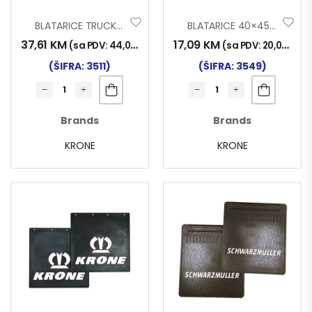
BLATARICE TRUCK ŠLEPA KRONE
BLATARICE 40×45 KRONE
37,61
KM
17,09
KM
(sa PDV:
44,00
KM
)
(sa PDV:
20,00
KM
)
(ŠIFRA: 3511)
(ŠIFRA: 3549)
Brands
Brands
KRONE
KRONE