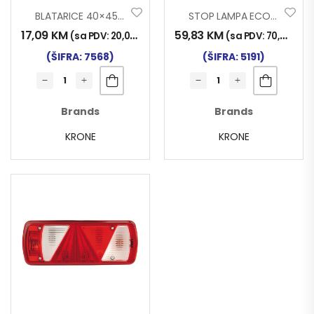
BLATARICE 40×45 SCHWARZMÜLLER
STOP LAMPA ECOPOINT II LIJEVA
17,09
KM
59,83
KM
(sa PDV:
20,00
KM
)
(sa PDV:
70,00
KM
)
(ŠIFRA: 7568)
(ŠIFRA: 5191)
Brands
Brands
KRONE
KRONE