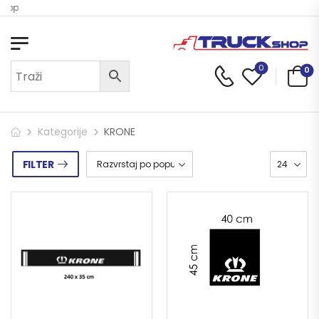
Shop
0
0
Kategorije
KRONE
FILTER