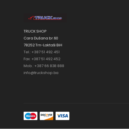
TRUCK SHOP
Cara Dušana br.60
78252 Trn-Laktaši BiH
Tel.: +387 51 492 451
Fax: +387 51 492 452
Mob.: +387 66 838 888
info@truckshop.ba