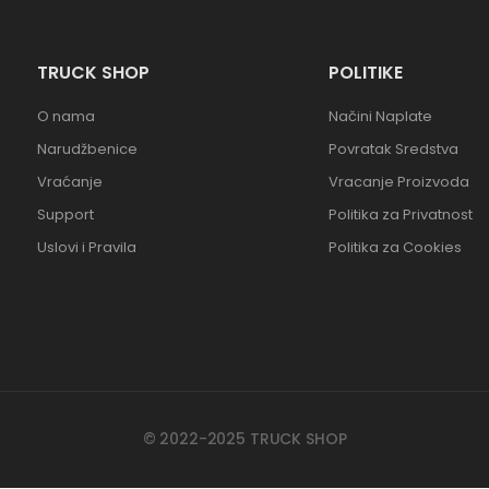
TRUCK SHOP
POLITIKE
O nama
Načini Naplate
Narudžbenice
Povratak Sredstva
Vraćanje
Vracanje Proizvoda
Support
Politika za Privatnost
Uslovi i Pravila
Politika za Cookies
© 2022-2025 TRUCK SHOP