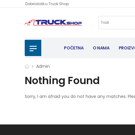
Dobrodošli u Truck Shop
POČETNA
O NAMA
PROIZV
Admin
Nothing Found
Sorry, I am afraid you do not have any matches. Ple