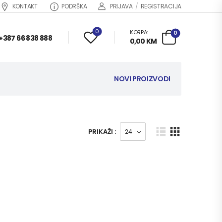
KONTAKT
PODRŠKA
PRIJAVA
/
REGISTRACIJA
0
KORPA:
0
+387 66 838 888
0,00
KM
NOVI PROIZVODI
PRIKAŽI :