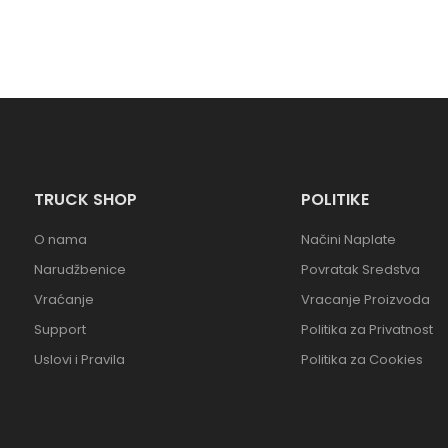
TRUCK SHOP
POLITIKE
O nama
Načini Naplate
Narudžbenice
Povratak Sredstva
Vraćanje
Vracanje Proizvoda
Support
Politika za Privatnost
Uslovi i Pravila
Politika za Cookies