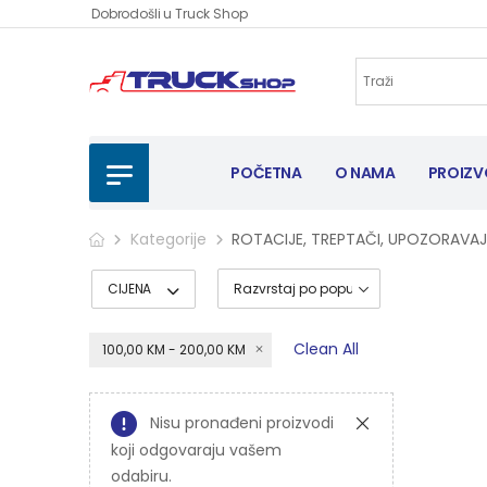
Dobrodošli u Truck Shop
POČETNA
O NAMA
PROIZV
Kategorije
ROTACIJE, TREPTAČI, UPOZORAVA
CIJENA
Clean All
100,00 KM - 200,00 KM
Nisu pronađeni proizvodi
koji odgovaraju vašem
odabiru.