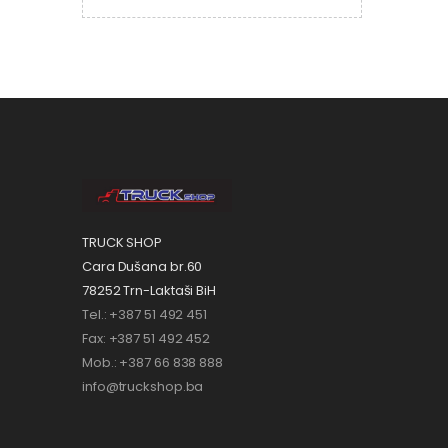
TRUCK SHOP
Cara Dušana br.60
78252 Trn-Laktaši BiH
Tel.: +387 51 492 451
Fax: +387 51 492 452
Mob.: +387 66 838 888
info@truckshop.ba