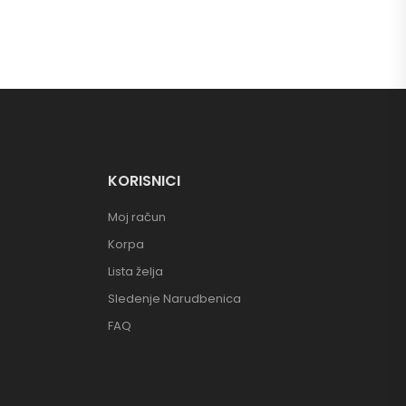
KORISNICI
Moj račun
Korpa
Lista želja
Sledenje Narudbenica
FAQ